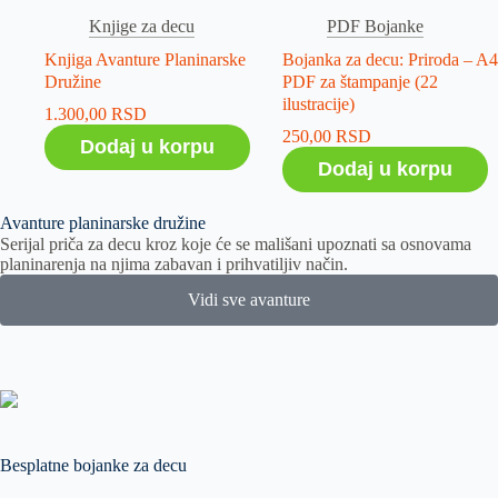
Knjige za decu
PDF Bojanke
Knjiga Avanture Planinarske
Bojanka za decu: Priroda – A4
Družine
PDF za štampanje (22
ilustracije)
1.300,00
RSD
250,00
RSD
Dodaj u korpu
Dodaj u korpu
Avanture planinarske družine
Serijal priča za decu kroz koje će se mališani upoznati sa osnovama
planinarenja na njima zabavan i prihvatiljiv način.
Vidi sve avanture
Besplatne bojanke za decu