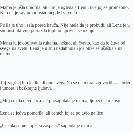
Mama je ušla umorna, ali čim je ugledala Lenu, lice joj se promenilo.
Kao da je sav umor ostao negde iza vrata.
Prišla je tiho i sela pored kauča. Nije htela da je probudi, ali Lena je u
snu instinktivno potražila toplinu i privila se uz nju.
Mama ju je obuhvatila rukama, nežno, ali čvrsto, kao da je čuva od
svega na svetu. Lena je u snu uzdahnula i još bliže se ušuškala uz
mamu.
Taj zagrljaj bio je tih, ali pun svega što se ne mora izgovoriti — i brige,
i umora, i beskrajne ljubavi.
„Moja mala devojčica…“ prošaputala je mama, ljubeći je u kosu.
Lena se jedva pomerila, ali osmeh joj se pojavio na licu.
„Čekala si me i opet si zaspala,“ šapnula je mama.