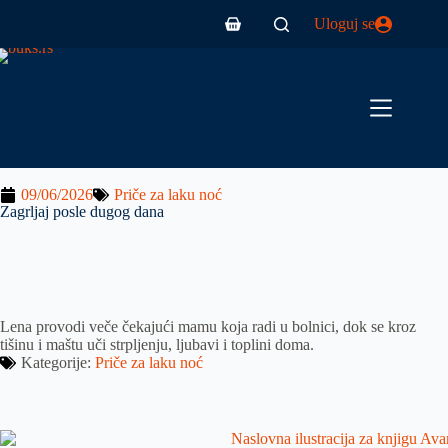
Uloguj se
09/06/2026
Priče za laku noć
Zagrljaj posle dugog dana
Lena provodi veče čekajući mamu koja radi u bolnici, dok se kroz
tišinu i maštu uči strpljenju, ljubavi i toplini doma.
Kategorije:
Priče za laku noć