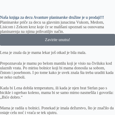
Naša knjiga za decu Avanture planinarske družine je u prodaji!!!
Planinarske priče za decu sa glavnim junacima Vukom, Medom,
Lisicom i Zekom kroz koje će se mališani upoznati sa osnovama
planinarenja na njima prihvatiljiv način.
Zavirite unutra!
Lena je znala da je mama lekar još otkad je bila mala.
Prepoznavala je mamu po belom mantilu koji je visio na čiviluku kod
ulaznih vrata. Po mirisu bolnice koji bi mama donosila sa sobom,
čistom i posebnom. I po tome kako je uvek znala šta treba uraditi kada
se neko razboli.
Kada bi Lena dobila temperaturu, ili kada je njen brat Stefan pao s
bicikle i ogrebao koleno, mama bi se samo mirno nasmešila i govorila:
„Biće dobro.“
Mama je radila u bolnici. Ponekad je imala dežurstvo, što je značilo da
ostaje celu noć i vraća se tek ujutru.