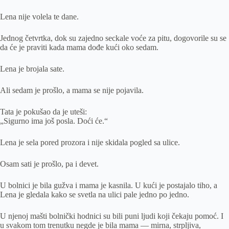
Lena nije volela te dane.
Jednog četvrtka, dok su zajedno seckale voće za pitu, dogovorile su se
da će je praviti kada mama dođe kući oko sedam.
Lena je brojala sate.
Ali sedam je prošlo, a mama se nije pojavila.
Tata je pokušao da je uteši:
„Sigurno ima još posla. Doći će.“
Lena je sela pored prozora i nije skidala pogled sa ulice.
Osam sati je prošlo, pa i devet.
U bolnici je bila gužva i mama je kasnila. U kući je postajalo tiho, a
Lena je gledala kako se svetla na ulici pale jedno po jedno.
U njenoj mašti bolnički hodnici su bili puni ljudi koji čekaju pomoć. I
u svakom tom trenutku negde je bila mama — mirna, strpljiva,