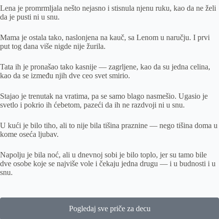
Lena je promrmljala nešto nejasno i stisnula njenu ruku, kao da ne želi
da je pusti ni u snu.
Mama je ostala tako, naslonjena na kauč, sa Lenom u naručju. I prvi
put tog dana više nigde nije žurila.
Tata ih je pronašao tako kasnije — zagrljene, kao da su jedna celina,
kao da se između njih dve ceo svet smirio.
Stajao je trenutak na vratima, pa se samo blago nasmešio. Ugasio je
svetlo i pokrio ih ćebetom, pazeći da ih ne razdvoji ni u snu.
U kući je bilo tiho, ali to nije bila tišina praznine — nego tišina doma u
kome oseća ljubav.
Napolju je bila noć, ali u dnevnoj sobi je bilo toplo, jer su tamo bile
dve osobe koje se najviše vole i čekaju jedna drugu — i u budnosti i u
snu.
Pogledaj sve priče za decu