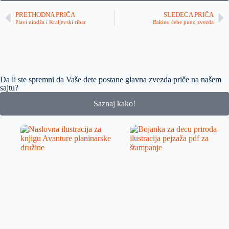
PRETHODNA PRIČA
SLEDEĆA PRIČA
Plavi nindža i Kraljevski ribar
Bakino ćebe puno zvezda
Da li ste spremni da Vaše dete postane glavna zvezda priče na našem
sajtu?
Saznaj kako!