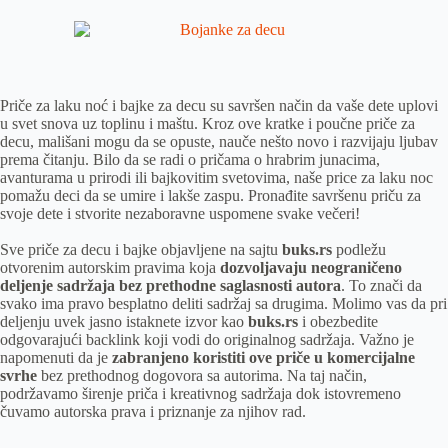
Priče za laku noć i bajke za decu su savršen način da vaše dete uplovi
u svet snova uz toplinu i maštu. Kroz ove kratke i poučne priče za
decu, mališani mogu da se opuste, nauče nešto novo i razvijaju ljubav
prema čitanju. Bilo da se radi o pričama o hrabrim junacima,
avanturama u prirodi ili bajkovitim svetovima, naše price za laku noc
pomažu deci da se umire i lakše zaspu. Pronađite savršenu priču za
svoje dete i stvorite nezaboravne uspomene svake večeri!
Sve priče za decu i bajke objavljene na sajtu
buks.rs
podležu
otvorenim autorskim pravima koja
dozvoljavaju neograničeno
deljenje sadržaja bez prethodne saglasnosti autora
. To znači da
svako ima pravo besplatno deliti sadržaj sa drugima. Molimo vas da pri
deljenju uvek jasno istaknete izvor kao
buks.rs
i obezbedite
odgovarajući backlink koji vodi do originalnog sadržaja. Važno je
napomenuti da je
zabranjeno koristiti ove priče u komercijalne
svrhe
bez prethodnog dogovora sa autorima. Na taj način,
podržavamo širenje priča i kreativnog sadržaja dok istovremeno
čuvamo autorska prava i priznanje za njihov rad.