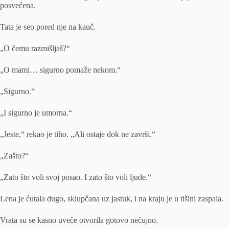
posvećena.
Tata je seo pored nje na kauč.
„O čemu razmišljaš?“
„O mami… sigurno pomaže nekom.“
„Sigurno.“
„I sigurno je umorna.“
„Jeste,“ rekao je tiho. „Ali ostaje dok ne završi.“
„Zašto?“
„Zato što voli svoj posao. I zato što voli ljude.“
Lena je ćutala dugo, sklupčana uz jastuk, i na kraju je u tišini zaspala.
Vrata su se kasno uveče otvorila gotovo nečujno.