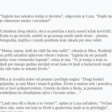
“Izgleda kao nekakva kutija iz davnina”, odgovorio je Laza. “Hajde da
je odnesemo unutra i otvorimo!”
Uzbuđena zbog otkrića, deca su potrčala u kuću noseći težak kovčežić.
Kada su ga otvorili, zatekli su ga punog raznih starih stvari – pisama,
fotografija, knjižica i raznih predmeta koje nikada pre nisu videli.
“Mama, mama, dođi da vidiš šta smo našli!”, viknula je Mica. Roditelji
su prišli začuđeni njihovom vikom i bukom. “Izgleda da ste pronašli
neku vrstu vremenske kapsule”, rekao je tata. “To je kutija u koju su
ljudi pre mnogo godina stavljali stvari kako bi ljudi u budućnosti mogli
da vide kako se nekada živelo.”
Mica je izvadila jedno od pisama i pročitala naglas: “Dragi budući
prijatelju, ja sam Mara i imam 8 godina. Živim u malom selu i porodica
mi se bavi poljoprivredom. Umesto da idem u školu, ja pomazem
roditeljima da obrađujemo njivu i čuvamo stoku…”
“Ljudi nisu išli u školu u to vreme?”, upitao je Laza začuđeno. “Većina
dece nije, samo oni koji su živeli u gradovima imali su tu privilegiju”,