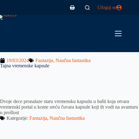
Uloguj se
19/03/2024
Fantazija
,
Naučna fantastika
Tajna vremenske kapsule
Dvoje dece pronalaze staru vremensku kapsulu u bašti koja otvara
vremenski portal u kome sreću čuvara kapsule koji ih vodi na avanturu
u prošlost
Kategorije:
Fantazija
,
Naučna fantastika