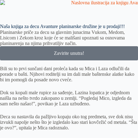
Naša knjiga za decu Avanture planinarske družine je u prodaji!!!
Planinarske priče za decu sa glavnim junacima Vukom, Medom,
Lisicom i Zekom kroz koje će se mališani upoznati sa osnovama
planinarenja na njima prihvatiljiv način.
Zavirite unutra!
Bili su to prvi sunčani dani proleća kada su Mica i Laza odlučili da
porade u bašti. Njihovi roditelji su im dali male baštenske alatke kako
bi im pomogli da posade novo cveće.
Dok su kopali male rupice za sađenje, Lazina lopatica je odjednom
naišla na nešto tvrdo zakopano u zemlji. “Pogledaj Mico, izgleda da
sam nešto našao!”, povikao je Laza uzbuđeno.
Deca su nastavila da pažljivo kopaju oko tog predmeta, sve dok nisu
izvukli napolje nešto što je izgledalo kao stari kovčežić od metala. “Šta
je ovo?”, upitala je Mica radoznalo.