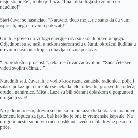
nego što odete”, molio je Laza. “Ima toliko toga što želimo da
naučimo!”
Stari čuvar se nasmejao. “Naravno, deco moja, ne samo da ću vam
ispričati, nego ću vam i pokazati!”
On ih je poveo do vrtloga energije i svi su skočili pravo u njega.
Odjednom su se našli u nekom starom selu u šumi, okruženi ljudima u
drevnim nošnjama koji su obavljali razne poslove.
“Dobrodošli u prošlost!”, rekao je čuvar zadovoljno. “Sada ćete sve
videti svojim očima…”
Narednih sati, čuvar ih je vodio kroz razne zanatske radionice, polja i
salaše pokazujući im kako se nekada jelo, odevalo, proizvodila odeća,
oruđe i namirnice. Mica i Laza su bili očarani dolaskom u potpunosti
drugačiji svet!
Na jednom mestu, drevni seljani su im pokazali kako da sami naprave
krznenu lopticu za igru, baš kao što je ona iz vremenske kapsule. Na
drugom mestu su pravili ručno oslikane sveće i učili drevne pesme i
priče.