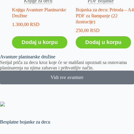
Knjige za decu
PDF Bojanke
Knjiga Avanture Planinarske
Bojanka za decu: Priroda – A4
Družine
PDF za štampanje (22
ilustracije)
1.300,00
RSD
250,00
RSD
Dodaj u korpu
Dodaj u korpu
Avanture planinarske družine
Serijal priča za decu kroz koje će se mališani upoznati sa osnovama
planinarenja na njima zabavan i prihvatiljiv način.
Vidi sve avanture
Besplatne bojanke za decu