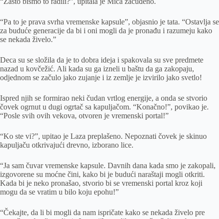
“Zašto bismo to radili?”, upitala je Mica začuđeno.
“Pa to je prava svrha vremenske kapsule”, objasnio je tata. “Ostavlja se
za buduće generacije da bi i oni mogli da je pronađu i razumeju kako
se nekada živelo.”
Deca su se složila da je to dobra ideja i spakovala su sve predmete
nazad u kovčežić. Ali kada su ga izneli u baštu da ga zakopaju,
odjednom se začulo jako zujanje i iz zemlje je izvirilo jako svetlo!
Ispred njih se formirao neki čudan vrtlog energije, a onda se stvorio
čovek ogrnut u dugi ogrtač sa kapuljačom. “Konačno!”, povikao je.
“Posle svih ovih vekova, otvoren je vremenski portal!”
“Ko ste vi?”, upitao je Laza preplašeno. Nepoznati čovek je skinuo
kapuljaču otkrivajući drevno, izborano lice.
“Ja sam čuvar vremenske kapsule. Davnih dana kada smo je zakopali,
izgovorene su moćne čini, kako bi je budući naraštaji mogli otkriti.
Kada bi je neko pronašao, stvorio bi se vremenski portal kroz koji
mogu da se vratim u bilo koju epohu!”
“Čekajte, da li bi mogli da nam ispričate kako se nekada živelo pre