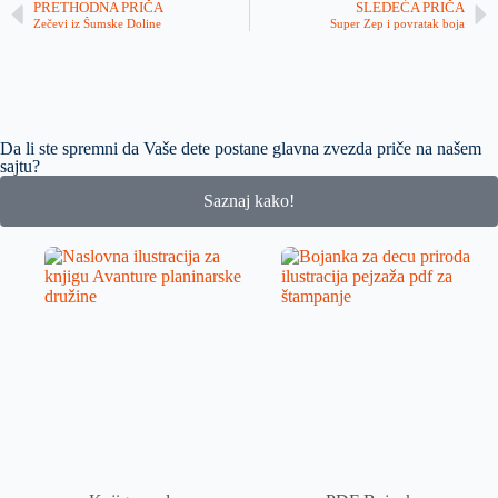
PRETHODNA PRIČA
SLEDEĆA PRIČA
Zečevi iz Šumske Doline
Super Zep i povratak boja
Da li ste spremni da Vaše dete postane glavna zvezda priče na našem
sajtu?
Saznaj kako!