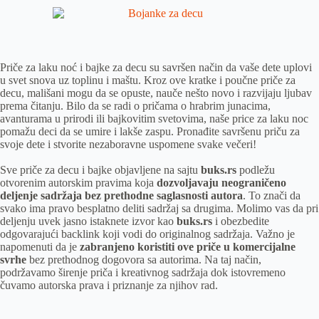
Priče za laku noć i bajke za decu su savršen način da vaše dete uplovi
u svet snova uz toplinu i maštu. Kroz ove kratke i poučne priče za
decu, mališani mogu da se opuste, nauče nešto novo i razvijaju ljubav
prema čitanju. Bilo da se radi o pričama o hrabrim junacima,
avanturama u prirodi ili bajkovitim svetovima, naše price za laku noc
pomažu deci da se umire i lakše zaspu. Pronađite savršenu priču za
svoje dete i stvorite nezaboravne uspomene svake večeri!
Sve priče za decu i bajke objavljene na sajtu
buks.rs
podležu
otvorenim autorskim pravima koja
dozvoljavaju neograničeno
deljenje sadržaja bez prethodne saglasnosti autora
. To znači da
svako ima pravo besplatno deliti sadržaj sa drugima. Molimo vas da pri
deljenju uvek jasno istaknete izvor kao
buks.rs
i obezbedite
odgovarajući backlink koji vodi do originalnog sadržaja. Važno je
napomenuti da je
zabranjeno koristiti ove priče u komercijalne
svrhe
bez prethodnog dogovora sa autorima. Na taj način,
podržavamo širenje priča i kreativnog sadržaja dok istovremeno
čuvamo autorska prava i priznanje za njihov rad.