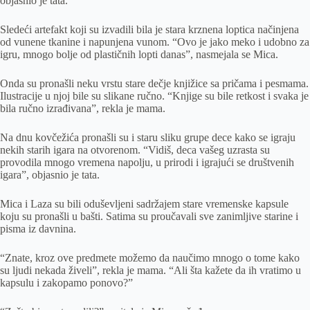
objasnio je tata.
Sledeći artefakt koji su izvadili bila je stara krznena loptica načinjena
od vunene tkanine i napunjena vunom. “Ovo je jako meko i udobno za
igru, mnogo bolje od plastičnih lopti danas”, nasmejala se Mica.
Onda su pronašli neku vrstu stare dečje knjižice sa pričama i pesmama.
Ilustracije u njoj bile su slikane ručno. “Knjige su bile retkost i svaka je
bila ručno izrađivana”, rekla je mama.
Na dnu kovčežića pronašli su i staru sliku grupe dece kako se igraju
nekih starih igara na otvorenom. “Vidiš, deca vašeg uzrasta su
provodila mnogo vremena napolju, u prirodi i igrajući se društvenih
igara”, objasnio je tata.
Mica i Laza su bili oduševljeni sadržajem stare vremenske kapsule
koju su pronašli u bašti. Satima su proučavali sve zanimljive starine i
pisma iz davnina.
“Znate, kroz ove predmete možemo da naučimo mnogo o tome kako
su ljudi nekada živeli”, rekla je mama. “Ali šta kažete da ih vratimo u
kapsulu i zakopamo ponovo?”