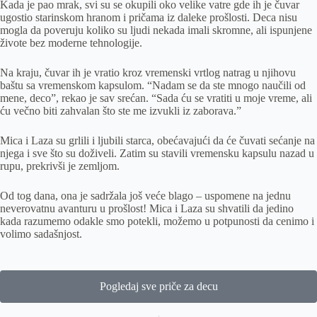
Kada je pao mrak, svi su se okupili oko velike vatre gde ih je čuvar
ugostio starinskom hranom i pričama iz daleke prošlosti. Deca nisu
mogla da poveruju koliko su ljudi nekada imali skromne, ali ispunjene
živote bez moderne tehnologije.
Na kraju, čuvar ih je vratio kroz vremenski vrtlog natrag u njihovu
baštu sa vremenskom kapsulom. “Nadam se da ste mnogo naučili od
mene, deco”, rekao je sav srećan. “Sada ću se vratiti u moje vreme, ali
ću večno biti zahvalan što ste me izvukli iz zaborava.”
Mica i Laza su grlili i ljubili starca, obećavajući da će čuvati sećanje na
njega i sve što su doživeli. Zatim su stavili vremensku kapsulu nazad u
rupu, prekrivši je zemljom.
Od tog dana, ona je sadržala još veće blago – uspomene na jednu
neverovatnu avanturu u prošlost! Mica i Laza su shvatili da jedino
kada razumemo odakle smo potekli, možemo u potpunosti da cenimo i
volimo sadašnjost.
Pogledaj sve priče za decu