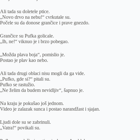
Ali tada su doletele ptice.
„Novo drvo na nebu!“ cvrkutale su.
Počele su da donose grančice i prave gnezdo.
Grančice su Pufka golicale.
„Ih, ne!“ viknuo je i brzo pobegao.
„Možda plava boja“, pomislio je.
Postao je plav kao nebo.
Ali tada drugi oblaci nisu mogli da ga vide.
„Pufko, gde si?“ pitali su.
Pufko se rastužio.
„Ne želim da budem nevidljiv“, šapnuo je.
Na kraju je pokušao još jednom.
Video je zalazak sunca i postao narandžast i sjajan.
Ljudi dole su se zabrinuli.
„Vatra!“ povikali su.