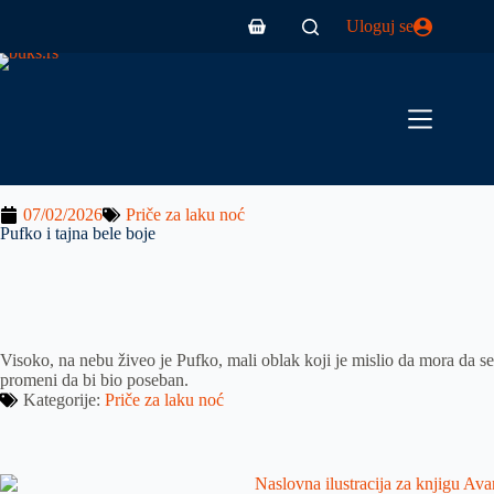
Uloguj se
07/02/2026
Priče za laku noć
Pufko i tajna bele boje
Visoko, na nebu živeo je Pufko, mali oblak koji je mislio da mora da se
promeni da bi bio poseban.
Kategorije:
Priče za laku noć