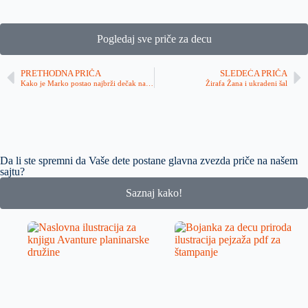
Pogledaj sve priče za decu
PRETHODNA PRIČA
SLEDEĆA PRIČA
Kako je Marko postao najbrži dečak na svetu (skoro)
Žirafa Žana i ukradeni šal
Da li ste spremni da Vaše dete postane glavna zvezda priče na našem
sajtu?
Saznaj kako!