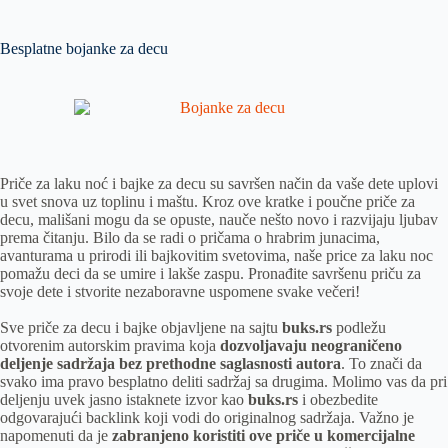
Besplatne bojanke za decu
Priče za laku noć i bajke za decu su savršen način da vaše dete uplovi
u svet snova uz toplinu i maštu. Kroz ove kratke i poučne priče za
decu, mališani mogu da se opuste, nauče nešto novo i razvijaju ljubav
prema čitanju. Bilo da se radi o pričama o hrabrim junacima,
avanturama u prirodi ili bajkovitim svetovima, naše price za laku noc
pomažu deci da se umire i lakše zaspu. Pronađite savršenu priču za
svoje dete i stvorite nezaboravne uspomene svake večeri!
Sve priče za decu i bajke objavljene na sajtu
buks.rs
podležu
otvorenim autorskim pravima koja
dozvoljavaju neograničeno
deljenje sadržaja bez prethodne saglasnosti autora
. To znači da
svako ima pravo besplatno deliti sadržaj sa drugima. Molimo vas da pri
deljenju uvek jasno istaknete izvor kao
buks.rs
i obezbedite
odgovarajući backlink koji vodi do originalnog sadržaja. Važno je
napomenuti da je
zabranjeno koristiti ove priče u komercijalne