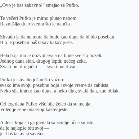
„Ovo je baš zabavno!“ smejao se Pufko.
Te večeri Pufko je mirno plutao nebom.
Razmišljao je o svemu što je naučio.
Shvatio je da ne mora da bude kao duga da bi bio poseban.
Bio je poseban baš takav kakav jeste.
Bela boja mu je dozvoljavala da bude sve što poželi.
Jednog dana slon, drugog leptir, trećeg zeka.
Svaki put drugačiji — i svaki put divan.
Pufko je shvatio još nešto važno:
svako ima svoju posebnu boju i svoje vreme da zablista.
Neko sija kratko kao duga, a neko tiho, svaki dan, kao oblak.
Od tog dana Pufko više nije želeo da se menja.
Voleo je sebe onakvog kakav jeste.
A deca koja su ga gledala sa zemlje učila su isto:
da je najlepše biti svoj —
jer baš takav si savršen.