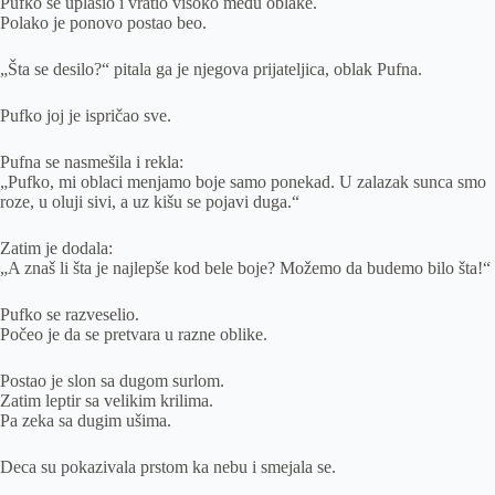
Pufko se uplašio i vratio visoko među oblake.
Polako je ponovo postao beo.
„Šta se desilo?“ pitala ga je njegova prijateljica, oblak Pufna.
Pufko joj je ispričao sve.
Pufna se nasmešila i rekla:
„Pufko, mi oblaci menjamo boje samo ponekad. U zalazak sunca smo
roze, u oluji sivi, a uz kišu se pojavi duga.“
Zatim je dodala:
„A znaš li šta je najlepše kod bele boje? Možemo da budemo bilo šta!“
Pufko se razveselio.
Počeo je da se pretvara u razne oblike.
Postao je slon sa dugom surlom.
Zatim leptir sa velikim krilima.
Pa zeka sa dugim ušima.
Deca su pokazivala prstom ka nebu i smejala se.