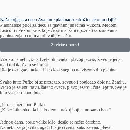
Naša knjiga za decu Avanture planinarske družine je u prodaji!!!
Planinarske priče za decu sa glavnim junacima Vukom, Medom,
Lisicom i Zekom kroz koje će se mališani upoznati sa osnovama
planinarenja na njima prihvatiljiv način.
Zavirite unutra!
Visoko na nebu, iznad zelenih livada i plavog jezera, živeo je jedan
mali oblak. Zvao se Pufko.
Bio je okrugao, mekan i beo kao sneg na najvišem vrhu planine.
Svako jutro Pufko bi se proteg­ao, zevnuo i pogledao dole na Zemlju.
Video je zelenu travu, šareno cveće, plavo jezero i žute leptire. Sve je
bilo veselo i puno boja.
„Uh…“, uzdahnu Pufko.
„Kako bih voleo da i ja budem u nekoj boji, a ne samo beo.“
Jednog dana, posle velike kiše, desilo se nešto čarobno.
Na nebu se pojavila duga! Bila je crvena, žuta, zelena, plava i