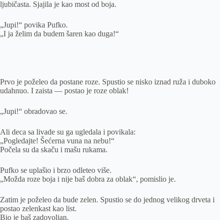
ljubičasta. Sjajila je kao most od boja.
„Jupi!“ povika Pufko.
„I ja želim da budem šaren kao duga!“
Prvo je poželeo da postane roze. Spustio se nisko iznad ruža i duboko
udahnuo. I zaista — postao je roze oblak!
„Jupi!“ obradovao se.
Ali deca sa livade su ga ugledala i povikala:
„Pogledajte! Šećerna vuna na nebu!“
Počela su da skaču i mašu rukama.
Pufko se uplašio i brzo odleteo više.
„Možda roze boja i nije baš dobra za oblak“, pomislio je.
Zatim je poželeo da bude zelen. Spustio se do jednog velikog drveta i
postao zelenkast kao list.
Bio je baš zadovoljan.