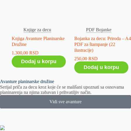
Knjige za decu
PDF Bojanke
Knjiga Avanture Planinarske
Bojanka za decu: Priroda – A4
Družine
PDF za štampanje (22
ilustracije)
1.300,00
RSD
250,00
RSD
Dodaj u korpu
Dodaj u korpu
Avanture planinarske družine
Serijal priča za decu kroz koje će se mališani upoznati sa osnovama
planinarenja na njima zabavan i prihvatiljiv način.
Vidi sve avanture