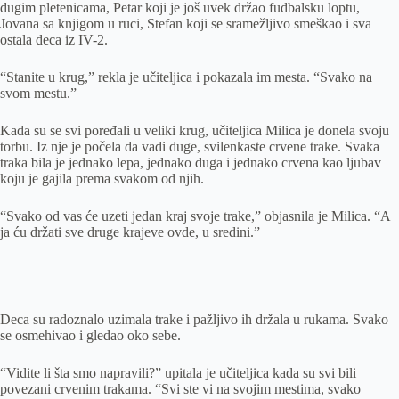
dugim pletenicama, Petar koji je još uvek držao fudbalsku loptu,
Jovana sa knjigom u ruci, Stefan koji se sramežljivo smeškao i sva
ostala deca iz IV-2.
“Stanite u krug,” rekla je učiteljica i pokazala im mesta. “Svako na
svom mestu.”
Kada su se svi poređali u veliki krug, učiteljica Milica je donela svoju
torbu. Iz nje je počela da vadi duge, svilenkaste crvene trake. Svaka
traka bila je jednako lepa, jednako duga i jednako crvena kao ljubav
koju je gajila prema svakom od njih.
“Svako od vas će uzeti jedan kraj svoje trake,” objasnila je Milica. “A
ja ću držati sve druge krajeve ovde, u sredini.”
Deca su radoznalo uzimala trake i pažljivo ih držala u rukama. Svako
se osmehivao i gledao oko sebe.
“Vidite li šta smo napravili?” upitala je učiteljica kada su svi bili
povezani crvenim trakama. “Svi ste vi na svojim mestima, svako