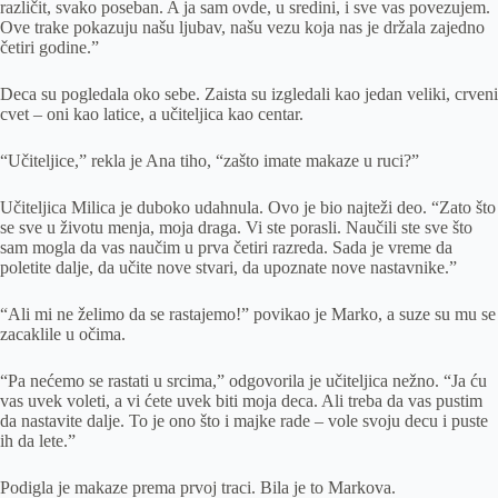
različit, svako poseban. A ja sam ovde, u sredini, i sve vas povezujem.
Ove trake pokazuju našu ljubav, našu vezu koja nas je držala zajedno
četiri godine.”
Deca su pogledala oko sebe. Zaista su izgledali kao jedan veliki, crveni
cvet – oni kao latice, a učiteljica kao centar.
“Učiteljice,” rekla je Ana tiho, “zašto imate makaze u ruci?”
Učiteljica Milica je duboko udahnula. Ovo je bio najteži deo. “Zato što
se sve u životu menja, moja draga. Vi ste porasli. Naučili ste sve što
sam mogla da vas naučim u prva četiri razreda. Sada je vreme da
poletite dalje, da učite nove stvari, da upoznate nove nastavnike.”
“Ali mi ne želimo da se rastajemo!” povikao je Marko, a suze su mu se
zacaklile u očima.
“Pa nećemo se rastati u srcima,” odgovorila je učiteljica nežno. “Ja ću
vas uvek voleti, a vi ćete uvek biti moja deca. Ali treba da vas pustim
da nastavite dalje. To je ono što i majke rade – vole svoju decu i puste
ih da lete.”
Podigla je makaze prema prvoj traci. Bila je to Markova.