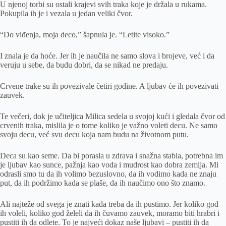
U njenoj torbi su ostali krajevi svih traka koje je držala u rukama.
Pokupila ih je i vezala u jedan veliki čvor.
“Do viđenja, moja deco,” šapnula je. “Letite visoko.”
I znala je da hoće. Jer ih je naučila ne samo slova i brojeve, već i da
veruju u sebe, da budu dobri, da se nikad ne predaju.
Crvene trake su ih povezivale četiri godine. A ljubav će ih povezivati
zauvek.
Te večeri, dok je učiteljica Milica sedela u svojoj kući i gledala čvor od
crvenih traka, mislila je o tome koliko je važno voleti decu. Ne samo
svoju decu, već svu decu koja nam budu na životnom putu.
Deca su kao seme. Da bi porasla u zdrava i snažna stabla, potrebna im
je ljubav kao sunce, pažnja kao voda i mudrost kao dobra zemlja. Mi
odrasli smo tu da ih volimo bezuslovno, da ih vodimo kada ne znaju
put, da ih podržimo kada se plaše, da ih naučimo ono što znamo.
Ali najteže od svega je znati kada treba da ih pustimo. Jer koliko god
ih voleli, koliko god želeli da ih čuvamo zauvek, moramo biti hrabri i
pustiti ih da odlete. To je najveći dokaz naše ljubavi – pustiti ih da