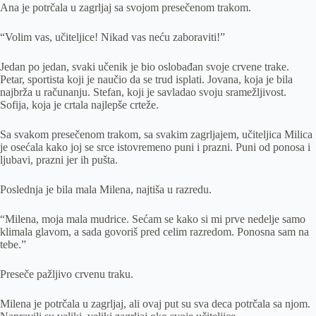
Ana je potrčala u zagrljaj sa svojom presečenom trakom.
“Volim vas, učiteljice! Nikad vas neću zaboraviti!”
Jedan po jedan, svaki učenik je bio oslobađan svoje crvene trake.
Petar, sportista koji je naučio da se trud isplati. Jovana, koja je bila
najbrža u računanju. Stefan, koji je savladao svoju sramežljivost.
Sofija, koja je crtala najlepše crteže.
Sa svakom presečenom trakom, sa svakim zagrljajem, učiteljica Milica
je osećala kako joj se srce istovremeno puni i prazni. Puni od ponosa i
ljubavi, prazni jer ih pušta.
Poslednja je bila mala Milena, najtiša u razredu.
“Milena, moja mala mudrice. Sećam se kako si mi prve nedelje samo
klimala glavom, a sada govoriš pred celim razredom. Ponosna sam na
tebe.”
Preseče pažljivo crvenu traku.
Milena je potrčala u zagrljaj, ali ovaj put su sva deca potrčala sa njom.