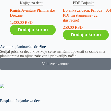
Knjige za decu
PDF Bojanke
Knjiga Avanture Planinarske
Bojanka za decu: Priroda – A4
Družine
PDF za štampanje (22
ilustracije)
1.300,00
RSD
250,00
RSD
Dodaj u korpu
Dodaj u korpu
Avanture planinarske družine
Serijal priča za decu kroz koje će se mališani upoznati sa osnovama
planinarenja na njima zabavan i prihvatiljiv način.
Vidi sve avanture
Besplatne bojanke za decu