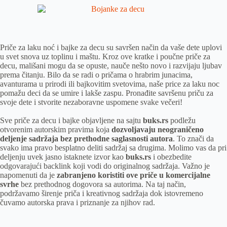
Priče za laku noć i bajke za decu su savršen način da vaše dete uplovi
u svet snova uz toplinu i maštu. Kroz ove kratke i poučne priče za
decu, mališani mogu da se opuste, nauče nešto novo i razvijaju ljubav
prema čitanju. Bilo da se radi o pričama o hrabrim junacima,
avanturama u prirodi ili bajkovitim svetovima, naše price za laku noc
pomažu deci da se umire i lakše zaspu. Pronađite savršenu priču za
svoje dete i stvorite nezaboravne uspomene svake večeri!
Sve priče za decu i bajke objavljene na sajtu
buks.rs
podležu
otvorenim autorskim pravima koja
dozvoljavaju neograničeno
deljenje sadržaja bez prethodne saglasnosti autora
. To znači da
svako ima pravo besplatno deliti sadržaj sa drugima. Molimo vas da pri
deljenju uvek jasno istaknete izvor kao
buks.rs
i obezbedite
odgovarajući backlink koji vodi do originalnog sadržaja. Važno je
napomenuti da je
zabranjeno koristiti ove priče u komercijalne
svrhe
bez prethodnog dogovora sa autorima. Na taj način,
podržavamo širenje priča i kreativnog sadržaja dok istovremeno
čuvamo autorska prava i priznanje za njihov rad.