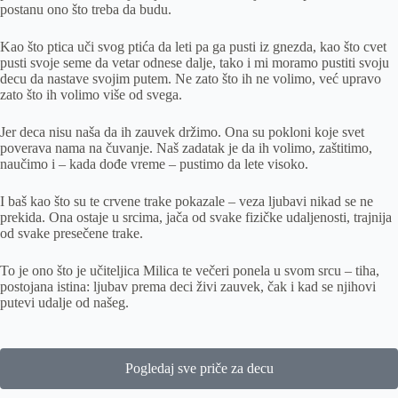
postanu ono što treba da budu.
Kao što ptica uči svog ptića da leti pa ga pusti iz gnezda, kao što cvet
pusti svoje seme da vetar odnese dalje, tako i mi moramo pustiti svoju
decu da nastave svojim putem. Ne zato što ih ne volimo, već upravo
zato što ih volimo više od svega.
Jer deca nisu naša da ih zauvek držimo. Ona su pokloni koje svet
poverava nama na čuvanje. Naš zadatak je da ih volimo, zaštitimo,
naučimo i – kada dođe vreme – pustimo da lete visoko.
I baš kao što su te crvene trake pokazale – veza ljubavi nikad se ne
prekida. Ona ostaje u srcima, jača od svake fizičke udaljenosti, trajnija
od svake presečene trake.
To je ono što je učiteljica Milica te večeri ponela u svom srcu – tiha,
postojana istina: ljubav prema deci živi zauvek, čak i kad se njihovi
putevi udalje od našeg.
Pogledaj sve priče za decu