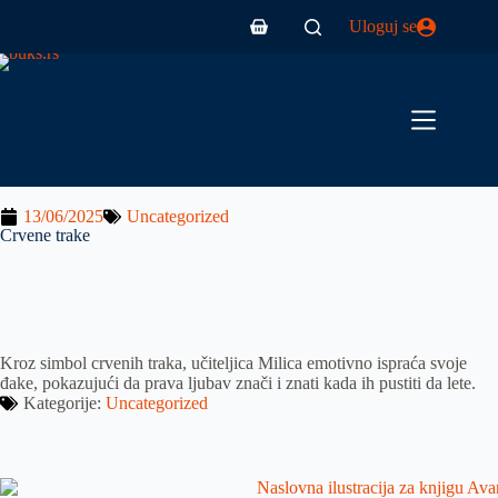
Uloguj se
13/06/2025
Uncategorized
Crvene trake
Kroz simbol crvenih traka, učiteljica Milica emotivno ispraća svoje
đake, pokazujući da prava ljubav znači i znati kada ih pustiti da lete.
Kategorije:
Uncategorized