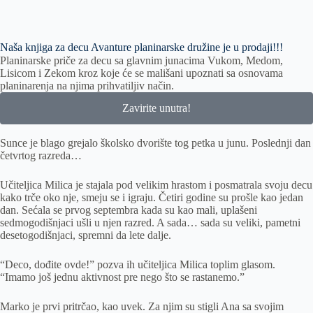
Naša knjiga za decu Avanture planinarske družine je u prodaji!!!
Planinarske priče za decu sa glavnim junacima Vukom, Medom,
Lisicom i Zekom kroz koje će se mališani upoznati sa osnovama
planinarenja na njima prihvatiljiv način.
Zavirite unutra!
Sunce je blago grejalo školsko dvorište tog petka u junu. Poslednji dan
četvrtog razreda…
Učiteljica Milica je stajala pod velikim hrastom i posmatrala svoju decu
kako trče oko nje, smeju se i igraju. Četiri godine su prošle kao jedan
dan. Sećala se prvog septembra kada su kao mali, uplašeni
sedmogodišnjaci ušli u njen razred. A sada… sada su veliki, pametni
desetogodišnjaci, spremni da lete dalje.
“Deco, dođite ovde!” pozva ih učiteljica Milica toplim glasom.
“Imamo još jednu aktivnost pre nego što se rastanemo.”
Marko je prvi pritrčao, kao uvek. Za njim su stigli Ana sa svojim