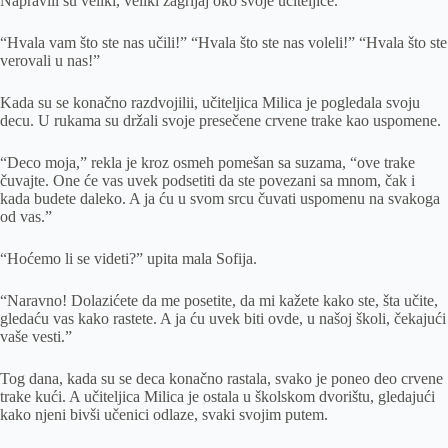
Napravili su veliki, veliki zagrljaj oko svoje učiteljice.
“Hvala vam što ste nas učili!” “Hvala što ste nas voleli!” “Hvala što ste
verovali u nas!”
Kada su se konačno razdvojilii, učiteljica Milica je pogledala svoju
decu. U rukama su držali svoje presečene crvene trake kao uspomene.
“Deco moja,” rekla je kroz osmeh pomešan sa suzama, “ove trake
čuvajte. One će vas uvek podsetiti da ste povezani sa mnom, čak i
kada budete daleko. A ja ću u svom srcu čuvati uspomenu na svakoga
od vas.”
“Hoćemo li se videti?” upita mala Sofija.
“Naravno! Dolazićete da me posetite, da mi kažete kako ste, šta učite,
gledaću vas kako rastete. A ja ću uvek biti ovde, u našoj školi, čekajući
vaše vesti.”
Tog dana, kada su se deca konačno rastala, svako je poneo deo crvene
trake kući. A učiteljica Milica je ostala u školskom dvorištu, gledajući
kako njeni bivši učenici odlaze, svaki svojim putem.