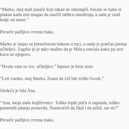
“Marko, moj mali junače koji nikad ne odustaješ. Sećam se kako si
plakao kada nisi mogao da naučiš tablicu množenja, a sada je znaš
bolje od mene.”
Preseče pažljivo crvenu traku.
Marko je stajao sa presečenom trakom u ruci, a onda je potrčao prema
učiteljici. Zagrlio ju je tako snažno da je Milica osećala kako joj srce
kuca uz njegovo.
“Hvala vam za sve, učiteljice,” šapnuo je kroz suze.
“Leti visoko, moj Marko. Znam da ćeš biti veliki čovek.”
Sledeća je bila Ana.
“Ana, moja mala književnice. Toliko lepih priča si napisala, toliko
pametnih pitanja postavila. Nastavićeš da čitaš i da pišeš, zar ne?”
Preseče pažljivo crvenu traku.