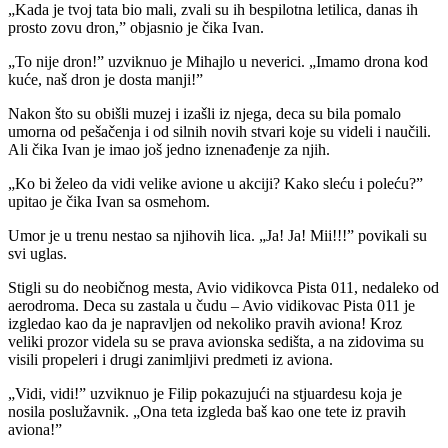
„Kada je tvoj tata bio mali, zvali su ih bespilotna letilica, danas ih
prosto zovu dron,” objasnio je čika Ivan.
„To nije dron!” uzviknuo je Mihajlo u neverici. „Imamo drona kod
kuće, naš dron je dosta manji!”
Nakon što su obišli muzej i izašli iz njega, deca su bila pomalo
umorna od pešačenja i od silnih novih stvari koje su videli i naučili.
Ali čika Ivan je imao još jedno iznenađenje za njih.
„Ko bi želeo da vidi velike avione u akciji? Kako sleću i poleću?”
upitao je čika Ivan sa osmehom.
Umor je u trenu nestao sa njihovih lica. „Ja! Ja! Mii!!!” povikali su
svi uglas.
Stigli su do neobičnog mesta, Avio vidikovca Pista 011, nedaleko od
aerodroma. Deca su zastala u čudu – Avio vidikovac Pista 011 je
izgledao kao da je napravljen od nekoliko pravih aviona! Kroz
veliki prozor videla su se prava avionska sedišta, a na zidovima su
visili propeleri i drugi zanimljivi predmeti iz aviona.
„Vidi, vidi!” uzviknuo je Filip pokazujući na stjuardesu koja je
nosila poslužavnik. „Ona teta izgleda baš kao one tete iz pravih
aviona!”