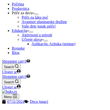
Početna
Prodavnica
Priče za decu
Priče za laku noć
Avanture planinarske družine
Vaše dete junak priče!
Edukacija
Aktivnosti u prirodi
Učenje slova
Aplikacija: Azbuka (pristup)
Bojanke
Blog
Shopping cart
0
Search
Uloguj se
Shopping cart
0
Search
Uloguj se
Menu
07/11/2024
Deca junaci