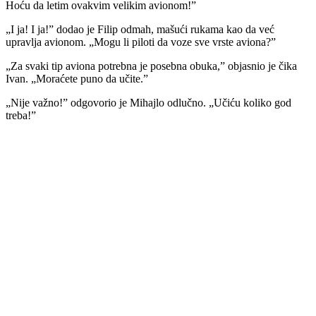
Hoću da letim ovakvim velikim avionom!”
„I ja! I ja!” dodao je Filip odmah, mašući rukama kao da već
upravlja avionom. „Mogu li piloti da voze sve vrste aviona?”
„Za svaki tip aviona potrebna je posebna obuka,” objasnio je čika
Ivan. „Moraćete puno da učite.”
„Nije važno!” odgovorio je Mihajlo odlučno. „Učiću koliko god
treba!”