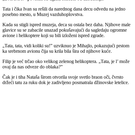
Tata i čika Ivan su rešili da narednog dana decu odvedu na jedno
posebno mesto, u Muzej vazduhoplovstva.
Kada su stigli ispred muzeja, deca su ostala bez daha. Njihove male
glavice su se zabacile unazad pokušavajući da sagledaju ogromne
avione i helikoptere koji su bili izloženi ispred zgrade.
„Tata, tata, vidi koliki su!” uzviknuo je Mihajlo, pokazujući prstom
ka srebrnom avionu čija su krila bila šira od njihove kuće.
Filip je već trčao oko velikog zelenog helikoptera. „Tata, je l’ može
ovaj da nas odveze do oblaka?”
Čak je i tiha Nataša širom otvorila svoje svetlo braon oči, čvrsto
držeći tatu za ruku dok je zadivljeno posmatrala džinovske letelice.