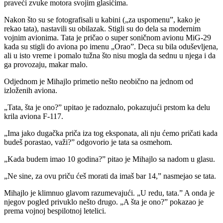
praveći zvuke motora svojim glasićima.
Nakon što su se fotografisali u kabini („za uspomenu”, kako je
rekao tata), nastavili su obilazak. Stigli su do dela sa modernim
vojnim avionima. Tata je pričao o super soničnom avionu MiG-29
kada su stigli do aviona po imenu „Orao”. Deca su bila oduševljena,
ali u isto vreme i pomalo tužna što nisu mogla da sednu u njega i da
ga provozaju, makar malo.
Odjednom je Mihajlo primetio nešto neobično na jednom od
izloženih aviona.
„Tata, šta je ono?” upitao je radoznalo, pokazujući prstom ka delu
krila aviona F-117.
„Ima jako dugačka priča iza tog eksponata, ali nju ćemo pričati kada
budeš porastao, važi?” odgovorio je tata sa osmehom.
„Kada budem imao 10 godina?” pitao je Mihajlo sa nadom u glasu.
„Ne sine, za ovu priču ćeš morati da imaš bar 14,” nasmejao se tata.
Mihajlo je klimnuo glavom razumevajući. „U redu, tata.” A onda je
njegov pogled privuklo nešto drugo. „A šta je ono?” pokazao je
prema vojnoj bespilotnoj letelici.