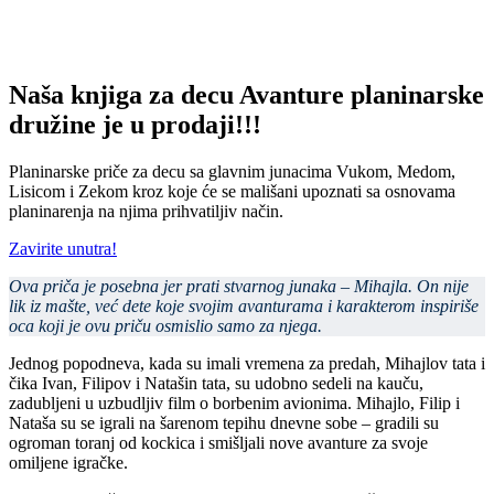
Naša knjiga za decu Avanture planinarske
družine je u prodaji!!!
Planinarske priče za decu sa glavnim junacima Vukom, Medom,
Lisicom i Zekom kroz koje će se mališani upoznati sa osnovama
planinarenja na njima prihvatiljiv način.
Zavirite unutra!
Ova priča je posebna jer prati stvarnog junaka – Mihajla. On nije
lik iz mašte, već dete koje svojim avanturama i karakterom inspiriše
oca koji je ovu priču osmislio samo za njega.
Jednog popodneva, kada su imali vremena za predah, Mihajlov tata i
čika Ivan, Filipov i Natašin tata, su udobno sedeli na kauču,
zadubljeni u uzbudljiv film o borbenim avionima. Mihajlo, Filip i
Nataša su se igrali na šarenom tepihu dnevne sobe – gradili su
ogroman toranj od kockica i smišljali nove avanture za svoje
omiljene igračke.