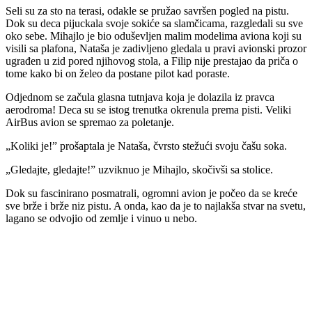
Seli su za sto na terasi, odakle se pružao savršen pogled na pistu.
Dok su deca pijuckala svoje sokiće sa slamčicama, razgledali su sve
oko sebe. Mihajlo je bio oduševljen malim modelima aviona koji su
visili sa plafona, Nataša je zadivljeno gledala u pravi avionski prozor
ugrađen u zid pored njihovog stola, a Filip nije prestajao da priča o
tome kako bi on želeo da postane pilot kad poraste.
Odjednom se začula glasna tutnjava koja je dolazila iz pravca
aerodroma! Deca su se istog trenutka okrenula prema pisti. Veliki
AirBus avion se spremao za poletanje.
„Koliki je!” prošaptala je Nataša, čvrsto stežući svoju čašu soka.
„Gledajte, gledajte!” uzviknuo je Mihajlo, skočivši sa stolice.
Dok su fascinirano posmatrali, ogromni avion je počeo da se kreće
sve brže i brže niz pistu. A onda, kao da je to najlakša stvar na svetu,
lagano se odvojio od zemlje i vinuo u nebo.