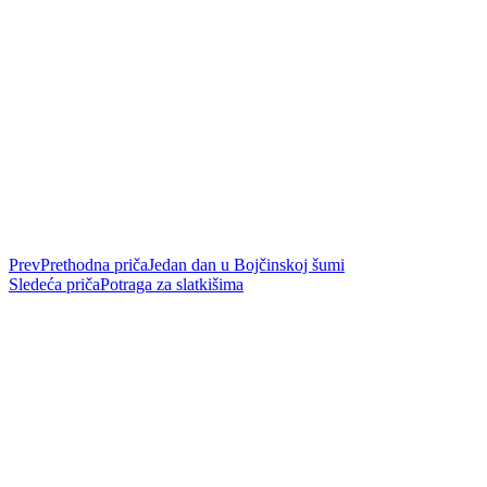
Prev
Prethodna priča
Jedan dan u Bojčinskoj šumi
Sledeća priča
Potraga za slatkišima