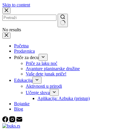
Skip to content
No results
Početna
Prodavnica
Priče za decu
Priče za laku noć
Avanture planinarske družine
Vaše dete junak priče!
Edukacija
Aktivnosti u prirodi
Učenje slova
Aplikacija: Azbuka (pristup)
Bojanke
Blog