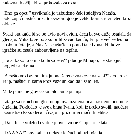
radoznalih očiju bi se prikovalo za ekran.
„Eno ga opet!” uzviknula je uzbuđeno čak i stidljiva Nataša,
pokazujući prstićem ka televizoru gde je veliki bombarder leteo kroz
oblake.
Svaki put kada bi se pojavio novi avion, deca bi sve duže ostajala da
gledaju. Mihajlo se polako približavao kauču, Filip je već sedeo na
naslonu fotelje, a Nataša se ušuškala pored tate Ivana. Njihove
igračke su ostale zaboravljene na tepihu.
„Tata, kako to oni tako brzo lete?” pitao je Mihajlo, ne skidajući
pogled sa ekrana.
„A zašto neki avioni imaju one šarene znakove na sebi?” dodao je
Filip, mašući rukama kroz vazduh kao da i sam leti.
Male pametne glavice su bile pune pitanja.
Tata je sa osmehom gledao njihova ozarena lica i raširene oči pune
čuđenja. Pogledao je svog brata Ivana, koji je preko svojih naočara
posmatrao kako deca uživaju u prizorima moćnih letilica.
„Da li biste voleli da vidite prave avione?” upitao je tata.
„DAAAA!” povikali su uglas, skačući od uzbuđenja.