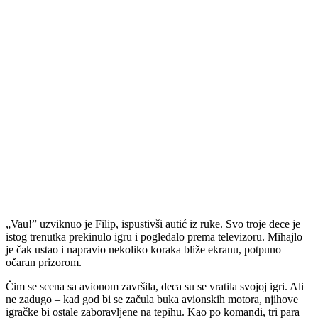
„Vau!” uzviknuo je Filip, ispustivši autić iz ruke. Svo troje dece je
istog trenutka prekinulo igru i pogledalo prema televizoru. Mihajlo
je čak ustao i napravio nekoliko koraka bliže ekranu, potpuno
očaran prizorom.
Čim se scena sa avionom završila, deca su se vratila svojoj igri. Ali
ne zadugo – kad god bi se začula buka avionskih motora, njihove
igračke bi ostale zaboravljene na tepihu. Kao po komandi, tri para