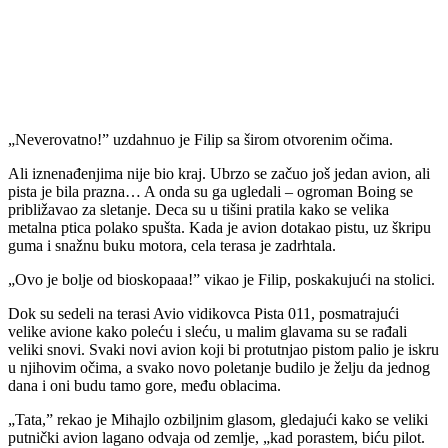
„Neverovatno!” uzdahnuo je Filip sa širom otvorenim očima.
Ali iznenađenjima nije bio kraj. Ubrzo se začuo još jedan avion, ali
pista je bila prazna… A onda su ga ugledali – ogroman Boing se
približavao za sletanje. Deca su u tišini pratila kako se velika
metalna ptica polako spušta. Kada je avion dotakao pistu, uz škripu
guma i snažnu buku motora, cela terasa je zadrhtala.
„Ovo je bolje od bioskopaaa!” vikao je Filip, poskakujući na stolici.
Dok su sedeli na terasi Avio vidikovca Pista 011, posmatrajući
velike avione kako poleću i sleću, u malim glavama su se rađali
veliki snovi. Svaki novi avion koji bi protutnjao pistom palio je iskru
u njihovim očima, a svako novo poletanje budilo je želju da jednog
dana i oni budu tamo gore, među oblacima.
„Tata,” rekao je Mihajlo ozbiljnim glasom, gledajući kako se veliki
putnički avion lagano odvaja od zemlje, „kad porastem, biću pilot.