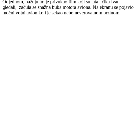
Odjednom, pažnju im je privukao film koji su tata i čika Ivan
gledali, začula se snažna buka motora aviona. Na ekranu se pojavio
moćni vojni avion koji je sekao nebo neverovatnom brzinom.