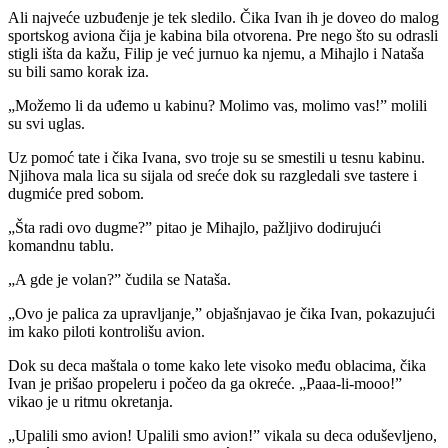
Ali najveće uzbuđenje je tek sledilo. Čika Ivan ih je doveo do malog
sportskog aviona čija je kabina bila otvorena. Pre nego što su odrasli
stigli išta da kažu, Filip je već jurnuo ka njemu, a Mihajlo i Nataša
su bili samo korak iza.
„Možemo li da uđemo u kabinu? Molimo vas, molimo vas!” molili
su svi uglas.
Uz pomoć tate i čika Ivana, svo troje su se smestili u tesnu kabinu.
Njihova mala lica su sijala od sreće dok su razgledali sve tastere i
dugmiće pred sobom.
„Šta radi ovo dugme?” pitao je Mihajlo, pažljivo dodirujući
komandnu tablu.
„A gde je volan?” čudila se Nataša.
„Ovo je palica za upravljanje,” objašnjavao je čika Ivan, pokazujući
im kako piloti kontrolišu avion.
Dok su deca maštala o tome kako lete visoko među oblacima, čika
Ivan je prišao propeleru i počeo da ga okreće. „Paaa-li-mooo!”
vikao je u ritmu okretanja.
„Upalili smo avion! Upalili smo avion!” vikala su deca oduševljeno,