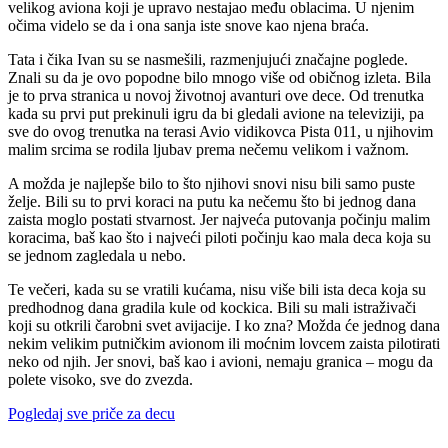
velikog aviona koji je upravo nestajao među oblacima. U njenim
očima videlo se da i ona sanja iste snove kao njena braća.
Tata i čika Ivan su se nasmešili, razmenjujući značajne poglede.
Znali su da je ovo popodne bilo mnogo više od običnog izleta. Bila
je to prva stranica u novoj životnoj avanturi ove dece. Od trenutka
kada su prvi put prekinuli igru da bi gledali avione na televiziji, pa
sve do ovog trenutka na terasi Avio vidikovca Pista 011, u njihovim
malim srcima se rodila ljubav prema nečemu velikom i važnom.
A možda je najlepše bilo to što njihovi snovi nisu bili samo puste
želje. Bili su to prvi koraci na putu ka nečemu što bi jednog dana
zaista moglo postati stvarnost. Jer najveća putovanja počinju malim
koracima, baš kao što i najveći piloti počinju kao mala deca koja su
se jednom zagledala u nebo.
Te večeri, kada su se vratili kućama, nisu više bili ista deca koja su
predhodnog dana gradila kule od kockica. Bili su mali istraživači
koji su otkrili čarobni svet avijacije. I ko zna? Možda će jednog dana
nekim velikim putničkim avionom ili moćnim lovcem zaista pilotirati
neko od njih. Jer snovi, baš kao i avioni, nemaju granica – mogu da
polete visoko, sve do zvezda.
Pogledaj sve priče za decu