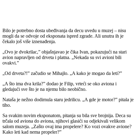
Bilo je potrebno dosta ubeđivanja da decu uvedu u muzej – nisu
mogli da se odvoje od eksponata ispred zgrade. Ali unutra ih je
čekalo još više iznenađenja.
„Ovo je dvokrilac,” objašnjavao je čika Ivan, pokazujući na stari
avion napravljen od drveta i platna. „Nekada su svi avioni bili
ovakvi.”
„Od drveta?!” začudio se Mihajlo. „A kako je mogao da leti?”
„A što ima dva krila?” dodao je Filip, vrteći se oko aviona i
gledajući sve što je na njemu bilo neobično.
Nataša je nežno dodirnula staru jedrilicu. „A gde je motor?” pitala je
tiho.
Sa svakim novim eksponatom, pitanja su bila sve brojnija. Deca su
trčala od aviona do aviona, njihovi glasići su odjekivali velikom
salom muzeja. „Zašto ovaj ima propelere? Ko vozi ovakve avione?
Kako leti kad nema propeler?”