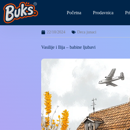
Početna
Prodavnica
Pr
22/10/2024
Deca junaci
Vasilije i Ilija – babine ljubavi