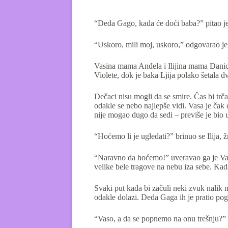
“Deda Gago, kada će doći baba?” pitao je I
“Uskoro, mili moj, uskoro,” odgovarao je 
Vasina mama Anđela i Ilijina mama Danica
Violete, dok je baka Ljija polako šetala 
Dečaci nisu mogli da se smire. Čas bi trča
odakle se nebo najlepše vidi. Vasa je čak
nije mogao dugo da sedi – previše je bio
“Hoćemo li je ugledati?” brinuo se Ilija,
“Naravno da hoćemo!” uveravao ga je Vasa,
velike bele tragove na nebu iza sebe. K
Svaki put kada bi začuli neki zvuk nalik m
odakle dolazi. Deda Gaga ih je pratio pogl
“Vaso, a da se popnemo na onu trešnju?” 