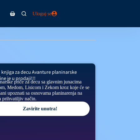
Uloguj se
 knjiga za decu Avanture planinarske
ine je u prodaji!!!
inarske priče za decu sa glavnim junacima
m, Medom, Lisicom i Zekom kroz koje će se
šani upoznati sa osnovama planinarenja na
 prihvatiljiv način.
Zavirite unutra!