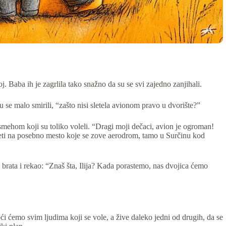
j. Baba ih je zagrlila tako snažno da su se svi zajedno zanjihali.
u se malo smirili, “zašto nisi sletela avionom pravo u dvorište?”
smehom koji su toliko voleli. “Dragi moji dečaci, avion je ogroman!
ti na posebno mesto koje se zove aerodrom, tamo u Surčinu kod
brata i rekao: “Znaš šta, Ilija? Kada porastemo, nas dvojica ćemo
ćemo svim ljudima koji se vole, a žive daleko jedni od drugih, da se