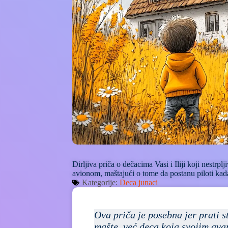
Dirljiva priča o dečacima Vasi i Iliji koji nestrpl
avionom, maštajući o tome da postanu piloti kad
Kategorije:
Deca junaci
Ova priča je posebna jer prati st
mašte, već deca koja svojim ava