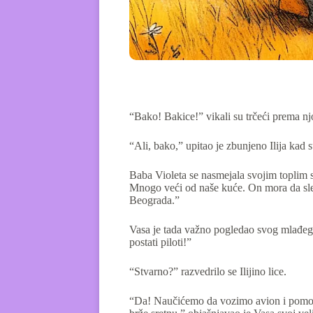
“Bako! Bakice!” vikali su trčeći prema njo
“Ali, bako,” upitao je zbunjeno Ilija kad s
Baba Violeta se nasmejala svojim toplim 
Mnogo veći od naše kuće. On mora da sle
Beograda.”
Vasa je tada važno pogledao svog mlađeg 
postati piloti!”
“Stvarno?” razvedrilo se Ilijino lice.
“Da! Naučićemo da vozimo avion i pomoći 