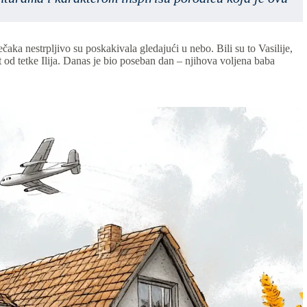
aka nestrpljivo su poskakivala gledajući u nebo. Bili su to Vasilije,
t od tetke Ilija. Danas je bio poseban dan – njihova voljena baba