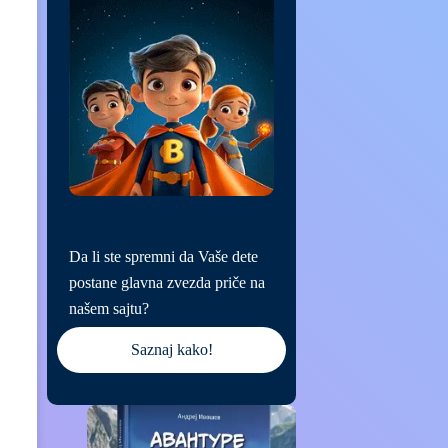
Da li ste spremni da Vaše dete
postane glavna zvezda priče na
našem sajtu?
Saznaj kako!