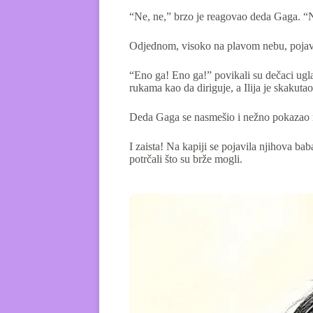
“Ne, ne,” brzo je reagovao deda Gaga. “N
Odjednom, visoko na plavom nebu, pojavila
“Eno ga! Eno ga!” povikali su dečaci ugl
rukama kao da diriguje, a Ilija je skakuta
Deda Gaga se nasmešio i nežno pokazao r
I zaista! Na kapiji se pojavila njihova baba
potrčali što su brže mogli.