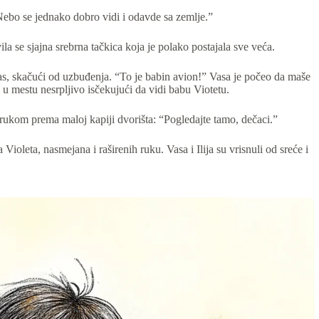
ebo se jednako dobro vidi i odavde sa zemlje.”
 se sjajna srebrna tačkica koja je polako postajala sve veća.
as, skačući od uzbuđenja. “To je babin avion!” Vasa je počeo da maše
o u mestu nesrpljivo isčekujući da vidi babu Viotetu.
ukom prema maloj kapiji dvorišta: “Pogledajte tamo, dečaci.”
 Violeta, nasmejana i raširenih ruku. Vasa i Ilija su vrisnuli od sreće i