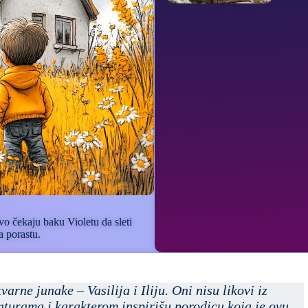
jivo čekaju baku Violetu da sleti
a porastu.
varne junake – Vasilija i Iliju. Oni nisu likovi iz
nturama i karakterom inspirišu porodicu koja je ovu