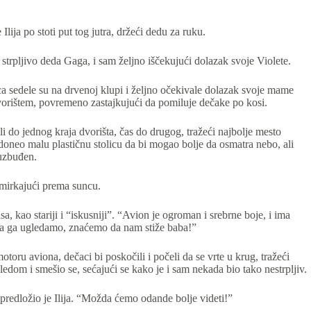
lija po stoti put tog jutra, držeći dedu za ruku.
strpljivo deda Gaga, i sam željno iščekujući dolazak svoje Violete.
 sedele su na drvenoj klupi i željno očekivale dolazak svoje mame
dvorištem, povremeno zastajkujući da pomiluje dečake po kosi.
li do jednog kraja dvorišta, čas do drugog, tražeći najbolje mesto
 doneo malu plastičnu stolicu da bi mogao bolje da osmatra nebo, ali
 uzbuđen.
 žmirkajući prema suncu.
 kao stariji i “iskusniji”. “Avion je ogroman i srebrne boje, i ima
ada ga ugledamo, znaćemo da nam stiže baba!”
otoru aviona, dečaci bi poskočili i počeli da se vrte u krug, tražeći
edom i smešio se, sećajući se kako je i sam nekada bio tako nestrpljiv.
predložio je Ilija. “Možda ćemo odande bolje videti!”