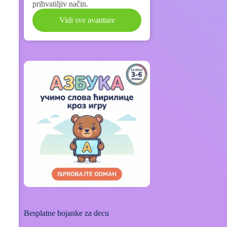
prihvatiljiv način.
Vidi sve avanture
Besplatne bojanke za decu