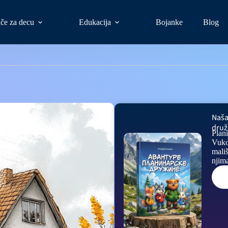
iče za decu
Edukacija
Bojanke
Blog
Naša
druž
Plan
Vuko
mali
njima