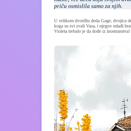
priču osmislila samo za njih.
U velikom dvorištu deda Gage, dvojica deč
koga su svi zvali Vasa, i njegov mlađi bra
Violeta trebalo je da dođe iz inostranstva!