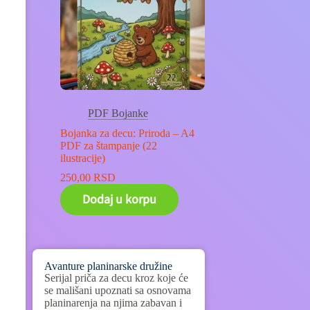
PDF Bojanke
Bojanka za decu: Priroda – A4
PDF za štampanje (22
ilustracije)
250,00
RSD
Dodaj u korpu
Avanture planinarske družine
Serijal priča za decu kroz koje će
se mališani upoznati sa osnovama
planinarenja na njima zabavan i