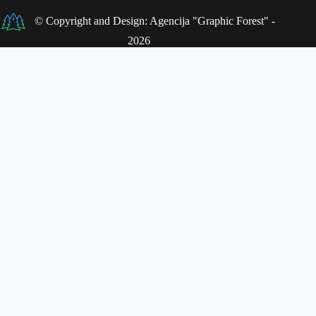
© Copyright and Design: Agencija "Graphic Forest" -
2026
Da li ste spremni da Vaše dete postane glavna zvezda priče na našem
sajtu?