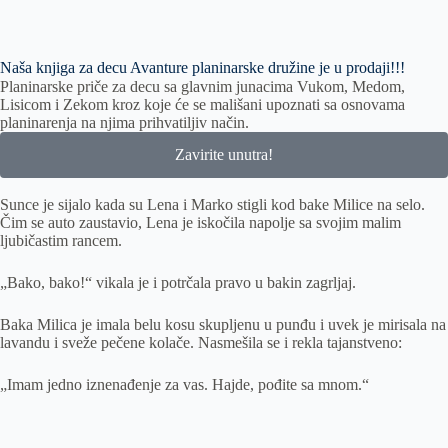
Naša knjiga za decu Avanture planinarske družine je u prodaji!!!
Planinarske priče za decu sa glavnim junacima Vukom, Medom,
Lisicom i Zekom kroz koje će se mališani upoznati sa osnovama
planinarenja na njima prihvatiljiv način.
Zavirite unutra!
Sunce je sijalo kada su Lena i Marko stigli kod bake Milice na selo.
Čim se auto zaustavio, Lena je iskočila napolje sa svojim malim
ljubičastim rancem.
„Bako, bako!“ vikala je i potrčala pravo u bakin zagrljaj.
Baka Milica je imala belu kosu skupljenu u punđu i uvek je mirisala na
lavandu i sveže pečene kolače. Nasmešila se i rekla tajanstveno:
„Imam jedno iznenađenje za vas. Hajde, pođite sa mnom.“