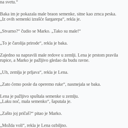
na svetu.“
Baka im je pokazala male braon semenke, sitne kao zrnca peska.
„Iz ovih semenki izrašće šargarepa“, rekla je.
„Stvarno?“ čudio se Marko. „Tako su male!“
„To je čarolija prirode“, rekla je baka.
Zajedno su napravili male redove u zemlji. Lena je prstom pravila
rupice, a Marko je pažljivo gledao da budu ravne.
„Uh, zemlja je prljava“, rekla je Lena.
„Zato ćemo posle da operemo ruke“, nasmejala se baka.
Lena je pažljivo spuštala semenke u zemlju.
„Laku noć, mala semenko“, šaputala je.
„Zašto joj pričaš?“ pitao je Marko.
„Možda voli“, rekla je Lena ozbiljno.