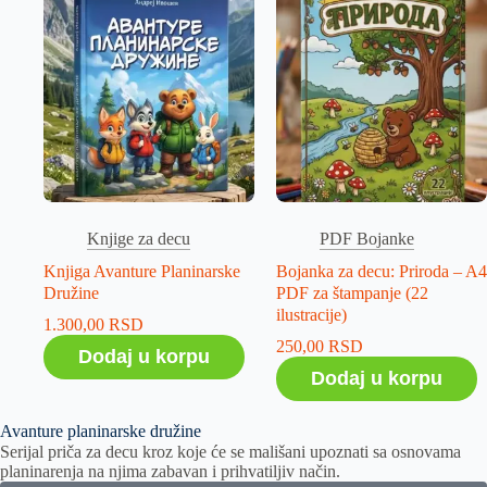
Knjige za decu
PDF Bojanke
Knjiga Avanture Planinarske
Bojanka za decu: Priroda – A4
Družine
PDF za štampanje (22
ilustracije)
1.300,00
RSD
250,00
RSD
Dodaj u korpu
Dodaj u korpu
Avanture planinarske družine
Serijal priča za decu kroz koje će se mališani upoznati sa osnovama
planinarenja na njima zabavan i prihvatiljiv način.