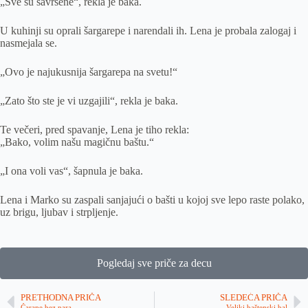
„Sve su savršene“, rekla je baka.
U kuhinji su oprali šargarepe i narendali ih. Lena je probala zalogaj i
nasmejala se.
„Ovo je najukusnija šargarepa na svetu!“
„Zato što ste je vi uzgajili“, rekla je baka.
Te večeri, pred spavanje, Lena je tiho rekla:
„Bako, volim našu magičnu baštu.“
„I ona voli vas“, šapnula je baka.
Lena i Marko su zaspali sanjajući o bašti u kojoj sve lepo raste polako,
uz brigu, ljubav i strpljenje.
Pogledaj sve priče za decu
PRETHODNA PRIČA
SLEDEĆA PRIČA
Čarape bez para
Veliki baštenski bal