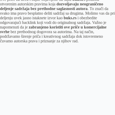
otvorenim autorskim pravima koja
dozvoljavaju neograničeno
deljenje sadržaja bez prethodne saglasnosti autora
. To znači da
svako ima pravo besplatno deliti sadržaj sa drugima. Molimo vas da pri
deljenju uvek jasno istaknete izvor kao
buks.rs
i obezbedite
odgovarajući backlink koji vodi do originalnog sadržaja. Važno je
napomenuti da je
zabranjeno koristiti ove priče u komercijalne
svrhe
bez prethodnog dogovora sa autorima. Na taj način,
podržavamo širenje priča i kreativnog sadržaja dok istovremeno
čuvamo autorska prava i priznanje za njihov rad.