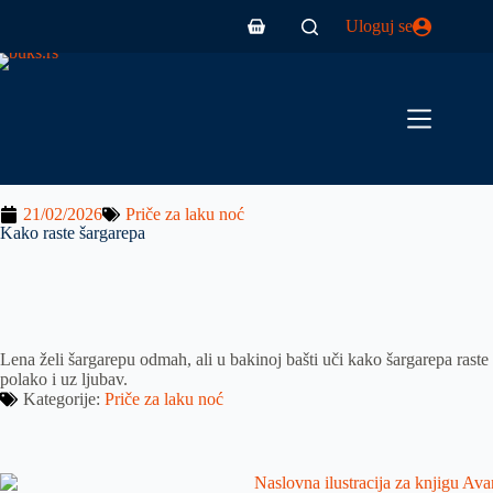
Uloguj se
21/02/2026
Priče za laku noć
Kako raste šargarepa
Lena želi šargarepu odmah, ali u bakinoj bašti uči kako šargarepa raste
polako i uz ljubav.
Kategorije:
Priče za laku noć