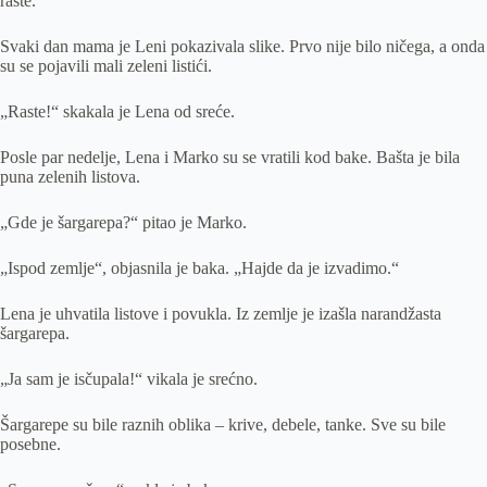
raste.“
Svaki dan mama je Leni pokazivala slike. Prvo nije bilo ničega, a onda
su se pojavili mali zeleni listići.
„Raste!“ skakala je Lena od sreće.
Posle par nedelje, Lena i Marko su se vratili kod bake. Bašta je bila
puna zelenih listova.
„Gde je šargarepa?“ pitao je Marko.
„Ispod zemlje“, objasnila je baka. „Hajde da je izvadimo.“
Lena je uhvatila listove i povukla. Iz zemlje je izašla narandžasta
šargarepa.
„Ja sam je isčupala!“ vikala je srećno.
Šargarepe su bile raznih oblika – krive, debele, tanke. Sve su bile
posebne.