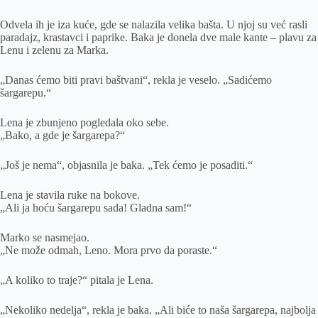
Odvela ih je iza kuće, gde se nalazila velika bašta. U njoj su već rasli
paradajz, krastavci i paprike. Baka je donela dve male kante – plavu za
Lenu i zelenu za Marka.
„Danas ćemo biti pravi baštvani“, rekla je veselo. „Sadićemo
šargarepu.“
Lena je zbunjeno pogledala oko sebe.
„Bako, a gde je šargarepa?“
„Još je nema“, objasnila je baka. „Tek ćemo je posaditi.“
Lena je stavila ruke na bokove.
„Ali ja hoću šargarepu sada! Gladna sam!“
Marko se nasmejao.
„Ne može odmah, Leno. Mora prvo da poraste.“
„A koliko to traje?“ pitala je Lena.
„Nekoliko nedelja“, rekla je baka. „Ali biće to naša šargarepa, najbolja