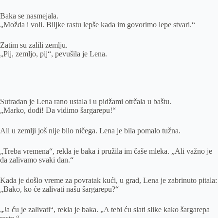
Baka se nasmejala.
„Možda i voli. Biljke rastu lepše kada im govorimo lepe stvari.“
Zatim su zalili zemlju.
„Pij, zemljo, pij“, pevušila je Lena.
Sutradan je Lena rano ustala i u pidžami otrčala u baštu.
„Marko, dođi! Da vidimo šargarepu!“
Ali u zemlji još nije bilo ničega. Lena je bila pomalo tužna.
„Treba vremena“, rekla je baka i pružila im čaše mleka. „Ali važno je
da zalivamo svaki dan.“
Kada je došlo vreme za povratak kući, u grad, Lena je zabrinuto pitala:
„Bako, ko će zalivati našu šargarepu?“
„Ja ću je zalivati“, rekla je baka. „A tebi ću slati slike kako šargarepa