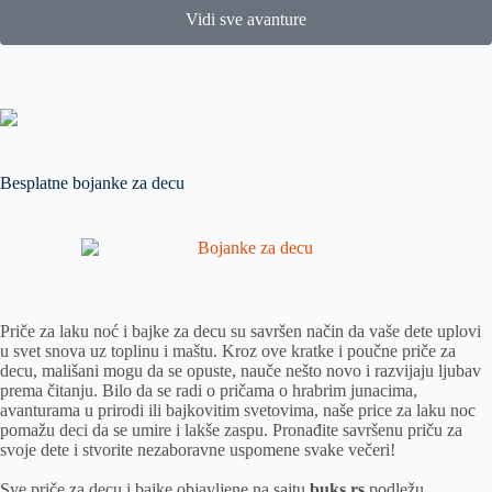
Vidi sve avanture
Besplatne bojanke za decu
Priče za laku noć i bajke za decu su savršen način da vaše dete uplovi
u svet snova uz toplinu i maštu. Kroz ove kratke i poučne priče za
decu, mališani mogu da se opuste, nauče nešto novo i razvijaju ljubav
prema čitanju. Bilo da se radi o pričama o hrabrim junacima,
avanturama u prirodi ili bajkovitim svetovima, naše price za laku noc
pomažu deci da se umire i lakše zaspu. Pronađite savršenu priču za
svoje dete i stvorite nezaboravne uspomene svake večeri!
Sve priče za decu i bajke objavljene na sajtu
buks.rs
podležu