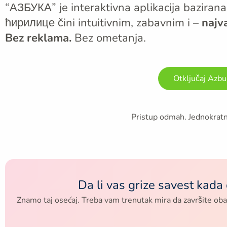
“АЗБУКА” je interaktivna aplikacija baziran
ћирилице čini intuitivnim, zabavnim i –
najv
Bez reklama.
Bez ometanja.
Otključaj Azb
Pristup odmah. Jednokrat
Da li vas grize savest kada
Znamo taj osećaj. Treba vam trenutak mira da završite obave