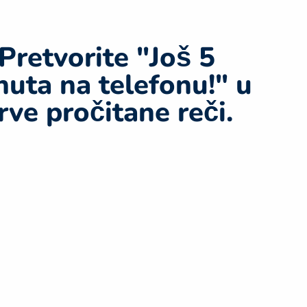
Pretvorite "Još 5
nuta na telefonu!" u
rve pročitane reči.