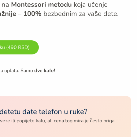
a na
Montessori metodu
koja učenje
ažnije – 100%
bezbednim za vaše dete.
uku (490 RSD)
na uplata. Samo
dve kafe!
 detetu date telefon u ruke?
ze ili popijete kafu, ali cena tog mira je često briga: