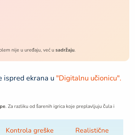
oblem nije u uređaju, već u
sadržaju
.
e ispred ekrana u
"Digitalnu učionicu".
ipe
. Za razliku od šarenih igrica koje preplavljuju čula i
Kontrola greške
Realistične